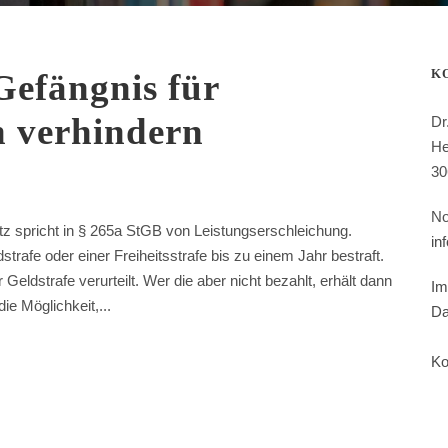
K
 Gefängnis für
 verhindern
Dr
He
30
No
tz spricht in § 265a StGB von Leistungserschleichung.
in
rafe oder einer Freiheitsstrafe bis zu einem Jahr bestraft.
eldstrafe verurteilt. Wer die aber nicht bezahlt, erhält dann
Im
ie Möglichkeit,...
Da
Ko