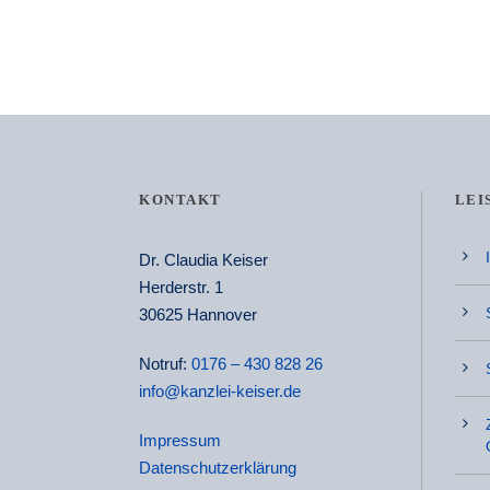
KONTAKT
LEI
Dr. Claudia Keiser
Herderstr. 1
30625 Hannover
Notruf:
0176 – 430 828 26
info@kanzlei-keiser.de
Impressum
Datenschutzerklärung