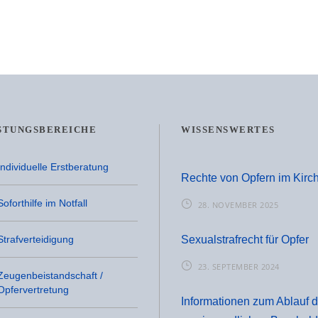
STUNGSBEREICHE
WISSENSWERTES
Individuelle Erstberatung
Rechte von Opfern im Kirch
Soforthilfe im Notfall
28. NOVEMBER 2025
Strafverteidigung
Sexualstrafrecht für Opfer
23. SEPTEMBER 2024
Zeugenbeistandschaft /
Opfervertretung
Informationen zum Ablauf 