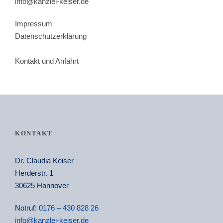
info@kanzlei-keiser.de
Impressum
Datenschutzerklärung
Kontakt und Anfahrt
KONTAKT
Dr. Claudia Keiser
Herderstr. 1
30625 Hannover
Notruf:
0176 – 430 828 26
info@kanzlei-keiser.de