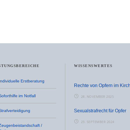
STUNGSBEREICHE
WISSENSWERTES
Individuelle Erstberatung
Rechte von Opfern im Kirch
Soforthilfe im Notfall
28. NOVEMBER 2025
Strafverteidigung
Sexualstrafrecht für Opfer
23. SEPTEMBER 2024
Zeugenbeistandschaft /