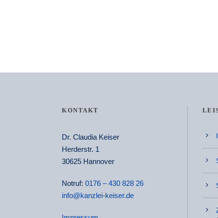
KONTAKT
LEI
Dr. Claudia Keiser
Herderstr. 1
30625 Hannover
Notruf:
0176 – 430 828 26
info@kanzlei-keiser.de
Impressum