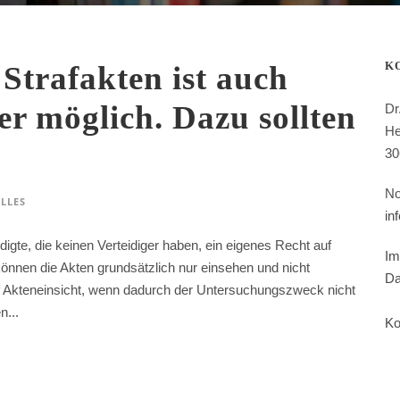
K
 Strafakten ist auch
er möglich. Dazu sollten
Dr
He
30
No
LLES
in
igte, die keinen Verteidiger haben, ein eigenes Recht auf
Im
 können die Akten grundsätzlich nur einsehen und nicht
Da
 Akteneinsicht, wenn dadurch der Untersuchungszweck nicht
n...
Ko